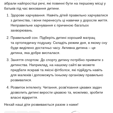
зібрали найпростіші речі, які повинні бути на першому місці у
батьків під час виховання дитини.
Здорове харчування. Навчіть дітей правильно харчуватися
з дитинства, і вони перенесуть ці навички у доросле життя.
Неправильне харчування є причиною багатьох
захворювань.
Правильний сон. Підберіть дитині хороший матрац
та ортопедичну подушку. Складіть режим дня, в якому сну
буде виділено достатньо часу. Активна дитина – це
дитина, яка добре виспалася.
Заняття спортом. До спорту дитину потрібно привчити з
дитинства. Наприклад, на нашому сайті ви можете
придбати яскраві та якісні фітболси, які підійдуть навіть
для малюків і допоможуть їхньому організму правильно
розвиватися.
Розвиток інтелекту. Читання, розв'язання цікавих задач
дозволить дитині вирости цікавою та, можливо, зробити
власні відкриття.
Нехай наші діти розвиваються разом з нами!