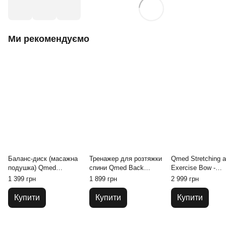
Ми рекомендуємо
Баланс-диск (масажна
Тренажер для розтяжки
Qmed Stretching 
подушка) Qmed
спини Qmed Back
Exercise Bow -
Balance Disc червоний
Stretching Support
Тренажер для ро
1 399 грн
1 899 грн
2 999 грн
спини
Купити
Купити
Купити