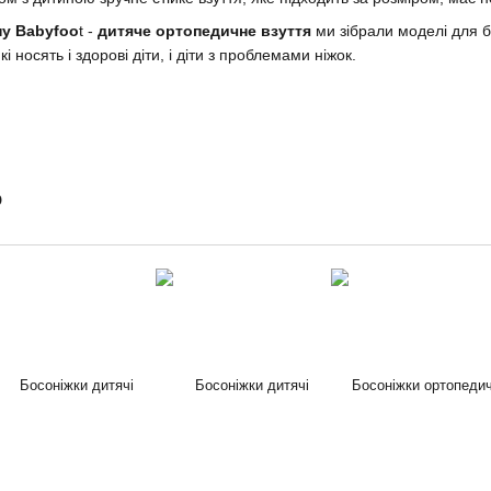
ну Babyfoo
t -
дитяче ортопедичне взуття
ми зібрали моделі для 
кі носять і здорові діти, і діти з проблемами ніжок.
о