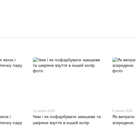
16 липня 2026
6 липня 2026
інок і
Чим і як пофарбувати замшеве та
Як випрати 
зпечну пару
шкіряне взуття в інший колір
зсередини,