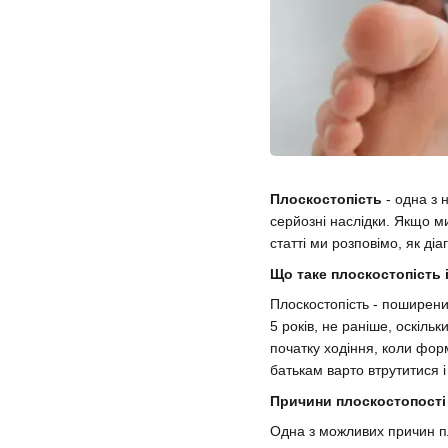
Плоскостопість
- одна з 
серйозні наслідки. Якщо м
статті ми розповімо, як ді
Що таке плоскостопість 
Плоскостопість - поширений
5 років, не раніше, оскіль
початку ходіння, коли фор
батькам варто втрутитися і
Причини плоскостопості
Одна з можливих причин пл