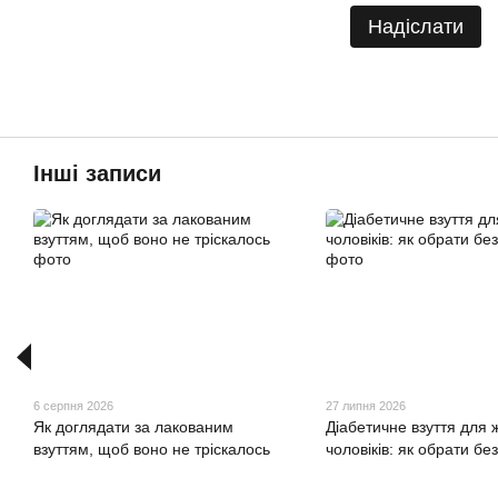
Надіслати
Інші записи
6 серпня 2026
27 липня 2026
Як доглядати за лакованим
Діабетичне взуття для ж
взуттям, щоб воно не тріскалось
чоловіків: як обрати бе