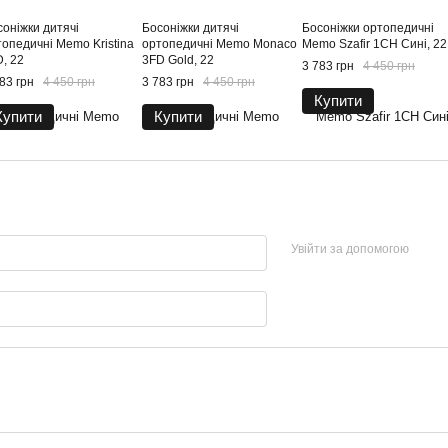
соніжки дитячі
Босоніжки дитячі
Босоніжки ортопедичні
топедичні Memo Kristina
ортопедичні Memo Monaco
Memo Szafir 1CH Сині, 22
, 22
3FD Gold, 22
3 783 грн
4 450 грн
83 грн
4 450 грн
3 783 грн
4 450 грн
Купити
Купити
Купити
Увійти за допомогою