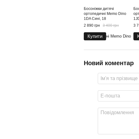
Босоніжки дитячі
Бо
ортопедичні Memo Dino
ор
1DA Сині, 18
1JD
2 890 грн
3 400 грн
3 7
Купити
Новий коментар