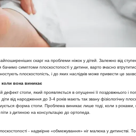
найпоширеніших скарг на проблеми ніжок у дітей. Залежно від ступ
и бачимо симптоми плоскостопості у дитини, варто вчасно втрутитис
агностують плоскостопість, і до яких наслідків може привести це зах
і коли вона виникає
 дефект стопи, який проявляється в опущенні її поздовжнього і поп
ки діти від народження до 3-4 років мають так звану фізіологічну пл
мується форма стопи. Проблема виникає лише тоді, коли з роками, п
 піти з дитиною на консультацію до ортопеда.
оскостопості - надмірне «обмежування» ніг малюка у дитинстві. То