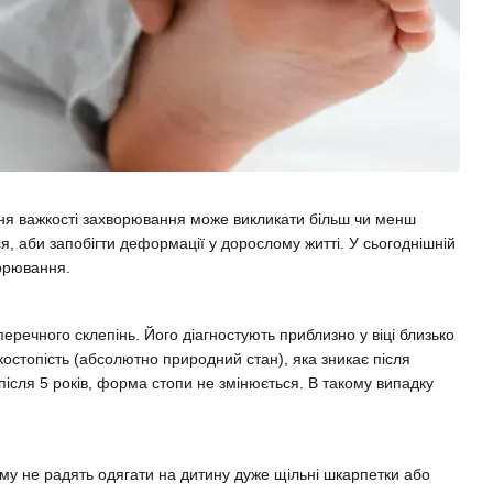
еня важкості захворювання може викликати більш чи менш
я, аби запобігти деформації у дорослому житті. У сьогоднішній
ворювання.
еречного склепінь. Його діагностують приблизно у віці близько
оскостопість (абсолютно природний стан), яка зникає після
ісля 5 років, форма стопи не змінюється. В такому випадку
му не радять одягати на дитину дуже щільні шкарпетки або