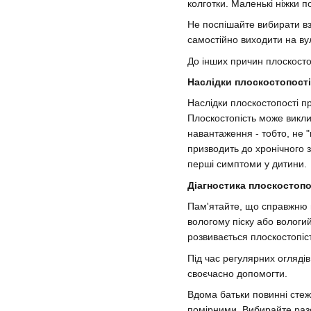
колготки. Маленькі ніжки 
Не поспішайте вибирати вз
самостійно виходити на в
До інших причин плоскостоп
Наслідки плоскостопості
Наслідки плоскостопості п
Плоскостопість може викли
навантаження - тобто, не "
призводить до хронічного з
перші симптоми у дитини.
Діагностика плоскостопо
Пам'ятайте, що справжню пл
вологому піску або вологий
розвивається плоскостопіс
Під час регулярних огляді
своєчасно допомогти.
Вдома батьки повинні стеж
помірними. Вибирайте разом