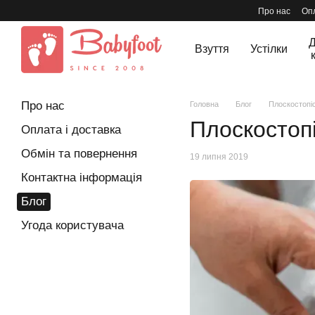
Перейти до основного контенту
Про нас
Опл
Д
Взуття
Устілки
Про нас
Головна
Блог
Плоскостопіс
Плоскостопі
Оплата і доставка
Обмін та повернення
19 липня 2019
Контактна інформація
Блог
Угода користувача