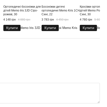
Ортопедичні босоніжки для
Босоніжки дитячі
Кросівки ортопедич
дітей Memo Iris 3JD Сіро-
ортопедичні Memo Kris 1CH
дітей Memo Portlan
рожеві, 30
Cині, 22
Сині, 30
4 148 грн
4 880 грн
3 783 грн
4 450 грн
4 760 грн
5 600 грн
Купити
Купити
Купити