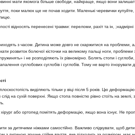
повинні мати якомога більше свободи, найкраще, якщо вони залишат
уття, поки малюк ще не почав ходити. Маленькі черевички купуйте
улицю.
ості відносять перенесені травми: переломи, рахіт та ін, ;надмірні 
риходять з часом. Дитина може довго не скаржитися на проблеми, а
кати розвиток болючої кісточки на великому пальці ноги, проблеми 
пружинять» і не розподіляють їх рівномірно. Болять стопи і суглоби,
апалення суглобових суглобів і суглобів. Тому не варто ігнорувати
сті
оскостопість виділяють тільки у віці після 5 років. Цю деформацію
 слід на сухій поверхні. Якщо стопа повністю рівно стоїть на землі,
ть.
в хірург або ортопед помітять деформацію, якщо вона існує. Не про
ити за дитячими ніжками самостійно. Важливо слідкувати, щоб дитин
 з дитиною зручне стійке взуття, яке підходить за розміром, має н