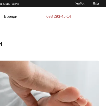
Укр
Рус
Вхід
да користувача
Бренди
098 293-45-14
и