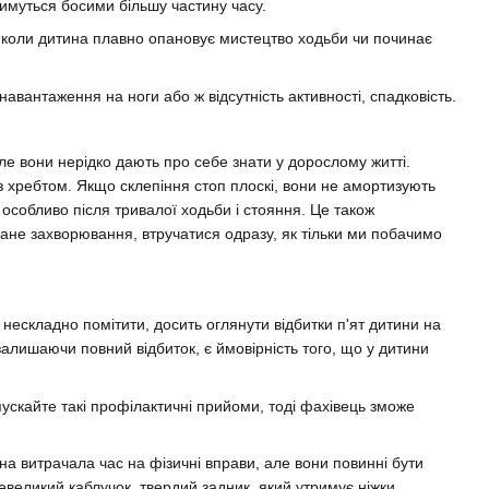
имуться босими більшу частину часу.
, коли дитина плавно опановує мистецтво ходьби чи починає
навантаження на ноги або ж відсутність активності, спадковість.
ле вони нерідко дають про себе знати у дорослому житті.
з хребтом. Якщо склепіння стоп плоскі, вони не амортизують
 особливо після тривалої ходьби і стояння. Це також
 дане захворювання, втручатися одразу, як тільки ми побачимо
 нескладно помітити, досить оглянути відбитки п'ят дитини на
 залишаючи повний відбиток, є ймовірність того, що у дитини
пускайте такі профілактичні прийоми, тоді фахівець зможе
а витрачала час на фізичні вправи, але вони повинні бути
евеликий каблучок, твердий задник, який утримує ніжки.