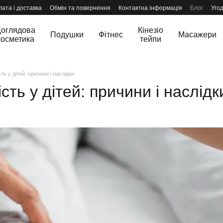
ата і доставка
Обмін та повернення
Контактна інформація
Блог
Уго
оглядова
Кінезіо
Подушки
Фітнес
Масажери
косметика
тейпи
ть у дітей: причини і наслідки
сть у дітей: причини і наслідк