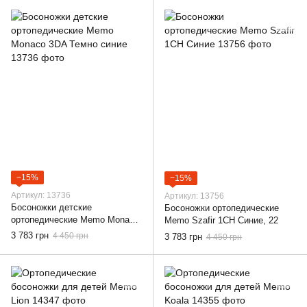
−15%
−15%
Артикул: 13736
Артикул: 13756
Босоножки детские
Босоножки ортопедические
ортопедические Memo Monaco
Memo Szafir 1CH Синие, 22
3DA Темно синие, 22
3 783 грн
4 450 грн
3 783 грн
4 450 грн