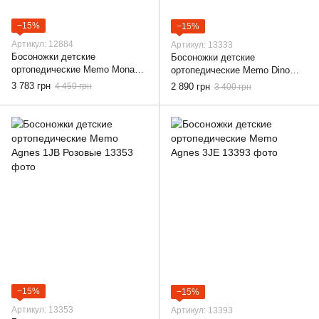
−15%
−15%
Артикул: 12884
Артикул: 13333
Босоножки детские
Босоножки детские
ортопедические Memo Monaco
ортопедические Memo Dino
3FD Gold, 22
1JB Розовые, 18
3 783 грн
4 450 грн
2 890 грн
3 400 грн
−15%
−15%
Артикул: 13353
Артикул: 13393