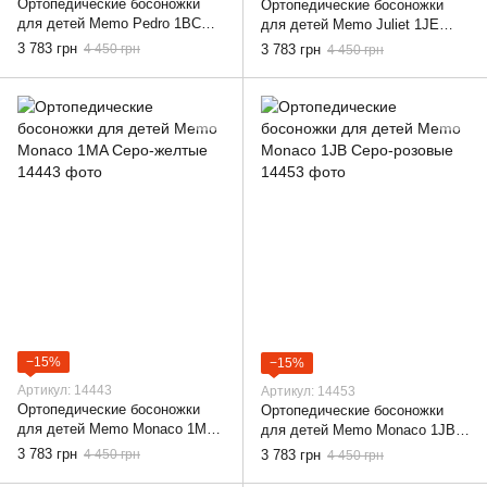
Ортопедические босоножки
Ортопедические босоножки
для детей Memo Pedro 1BC
для детей Memo Juliet 1JE
Серые, 22
Розовые, 22
3 783 грн
4 450 грн
3 783 грн
4 450 грн
−15%
−15%
Артикул: 14443
Артикул: 14453
Ортопедические босоножки
Ортопедические босоножки
для детей Memo Monaco 1MA
для детей Memo Monaco 1JB
Серо-желтые, 22
Серо-розовые, 22
3 783 грн
4 450 грн
3 783 грн
4 450 грн