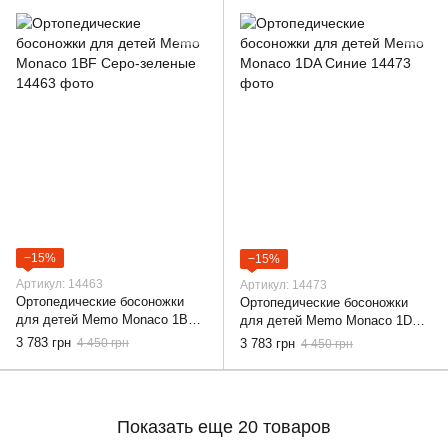
−15%
−15%
Артикул: 14463
Артикул: 14473
Ортопедические босоножки
Ортопедические босоножки
для детей Memo Monaco 1BF
для детей Memo Monaco 1DA
Серо-зеленые, 22
Синие, 22
3 783 грн
4 450 грн
3 783 грн
4 450 грн
Показать еще 20 товаров