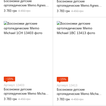
Босоножки детские
Босоножки детские
ортопедические Memo Agnes
ортопедические Memo Agnes
1JB Розовые, 22
3JE, 22
3 783 грн
4 450 грн
3 783 грн
4 450 грн
−15%
−15%
Артикул: 13403
Артикул: 13413
Босоножки детские
Босоножки детские
ортопедические Memo Michael
ортопедические Memo Michael
1CH, 22
1BC, 22
3 783 грн
4 450 грн
3 783 грн
4 450 грн