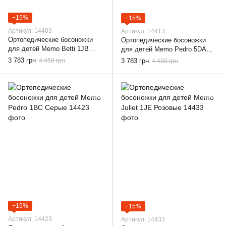
−15%
−15%
Артикул: 14403
Артикул: 14413
Ортопедические босоножки
Ортопедические босоножки
для детей Memo Betti 1JB
для детей Memo Pedro 5DA
Розовые, 22
Синие, 22
3 783 грн
4 450 грн
3 783 грн
4 450 грн
−15%
−15%
Артикул: 14423
Артикул: 14433