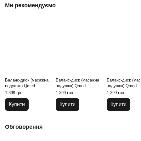
Ми рекомендуємо
Баланс-диск (масажна
Баланс-диск (масажна
Баланс-диск (ма
подушка) Qmed
подушка) Qmed
подушка) Qmed
Balance Disc синій
Balance Disc сірий
Balance Disc чер
1 399 грн
1 399 грн
1 399 грн
Купити
Купити
Купити
Обговорення