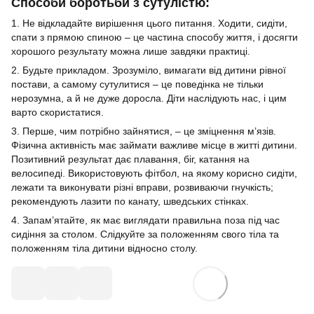
Способи боротьби з сутулістю:
1. Не відкладайте вирішення цього питання. Ходити, сидіти,
спати з прямою спиною – це частина способу життя, і досягти
хорошого результату можна лише завдяки практиці.
2. Будьте прикладом. Зрозуміло, вимагати від дитини рівної
постави, а самому сутулитися – це поведінка не тільки
нерозумна, а й не дуже доросла. Діти наслідують нас, і цим
варто скористатися.
3. Перше, чим потрібно зайнятися, – це зміцнення м’язів.
Фізична активність має займати важливе місце в житті дитини.
Позитивний результат дає плавання, біг, катання на
велосипеді. Використовують фітбол, на якому корисно сидіти,
лежати та виконувати різні вправи, розвиваючи гнучкість;
рекомендують лазити по канату, шведських стінках.
4. Запам’ятайте, як має виглядати правильна поза під час
сидіння за столом. Слідкуйте за положенням свого тіла та
положенням тіла дитини відносно столу.