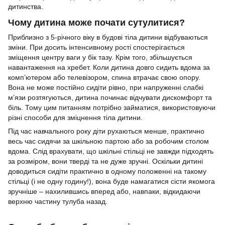
дитинства.
Чому дитина може почати сутулитися?
Приблизно з 5-річного віку в будові тіла дитини відбуваються
зміни. При досить інтенсивному рості спостерігається
зміщення центру ваги у бік тазу. Крім того, збільшується
навантаження на хребет. Коли дитина довго сидить вдома за
комп’ютером або телевізором, спина втрачає свою опору.
Вона не може постійно сидіти рівно, при напруженні слабкі
м’язи розтягуються, дитина починає відчувати дискомфорт та
біль. Тому цим питанням потрібно займатися, використовуючи
різні способи для зміцнення тіла дитини.
Під час навчального року діти рухаються менше, практично
весь час сидячи за шкільною партою або за робочим столом
вдома. Слід врахувати, що шкільні стільці не завжди підходять
за розміром, вони тверді та не дуже зручні. Оскільки дитині
доводиться сидіти практично в одному положенні на такому
стільці (і не одну годину!), вона буде намагатися сісти якомога
зручніше – нахилившись вперед або, навпаки, відкидаючи
верхню частину тулуба назад.