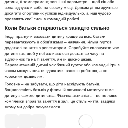
дитини, її темперамент, зовнішні параметри – щоб він або
вона відчували себе на своєму місці. Деяким дітям зручніше
досягати спортивних успіхів індивідуально, а інші чудово
проявлять свої сили в командній роботі.
Коли батьки стараються занадто сильно
Іноді, прагнучи виховати дитину краще за всіх, батьки
перевантажують її обов’язками – навчання, кілька гуртків,
додаткові заняття з репетитором. Спробуйте спланувати час
дитини так, щоб у неї залишалося достатньо часу на
відпочинок та на ті заняття, які їй дійсно цікаві.
Перевантаженій дитині улюблений гурток або командні ігри з
часом можуть почати здаватися важкою роботою, а не
корисним дозвіллям.
Головне – не забувати, що діти наслідують батьків.
Зацікавленість батьків у фізичній активності мотивуватиме
дитину з самого дитинства. Фізична активність – це не лише
комплекси вправ та заняття в залі, це стиль життя, завдяки
якому ми добре почуваємося.