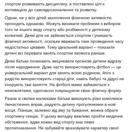
спортом розвивають дисципліну, а поставлені цілі є
мотивацією до самовдосконалення та розвитку.
Однак, не у всіх дітей захоплення фізичною активністю
проходить однаково. Можуть виникати проблеми з вибором
того чи іншого виду спорту або розбіжності у дитячому
колективі. Деякі діти не займаються спортом і уникають
фізичної активності, оскільки вважають таке проведення часу
недостатньо цікавим. Тому ідеальний варіант – показати
дитині всі переваги занять спортом якомога раніше.
Деякі батьки починають зміцнювати організм дитини відразу
після народження. Дуже часто використовують фітбол — це
універсальний варіант для занять всією родиною, його з
радістю використовують старші діти, навіть бабусі та дідусі не
ігнорують такі заняття. На фітболі мами займаються з
немовлятами, одночасно покращуючи свою фізичну форму.
Разом зі своїми малюками батьки виконують різні комплекси
гімнастичних вправ, радують дитину прогулянками в нові
місця. Пізніше, залежно від віку та бажання, можна обрати
спортивну секцію. У цьому випадку важливо пройти медичне
обстеження, адже кожен вид спорту має певні
протипоказання. Не забувайте враховувати характер своєї