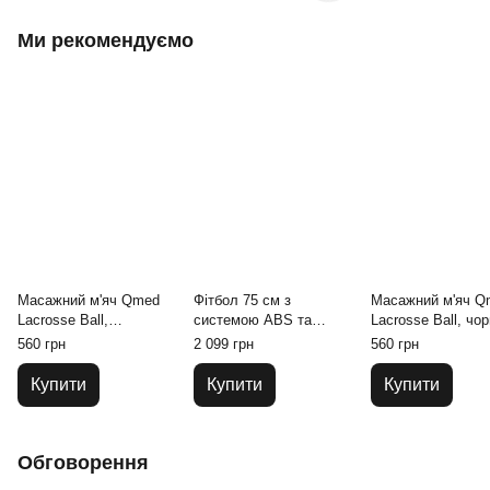
Ми рекомендуємо
Масажний м'яч Qmed
Фітбол 75 см з
Масажний м'яч Q
Lacrosse Ball,
системою ABS та
Lacrosse Ball, чо
оранжевий Ø 6 см
помпою Qmed ABS
6 см
560 грн
2 099 грн
560 грн
Gym Ball Синій
Купити
Купити
Купити
Обговорення