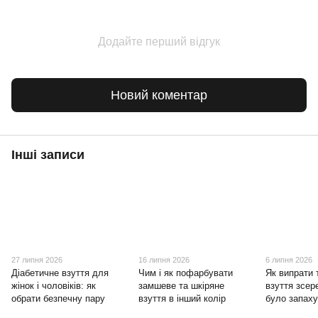
Додайте перший відгук
Новий коментар
Інші записи
27 липня 2026
16 липня 2026
6 липня 2026
Діабетичне взуття для
Чим і як пофарбувати
Як випрати 
жінок і чоловіків: як
замшеве та шкіряне
взуття зсер
обрати безпечну пару
взуття в інший колір
було запах