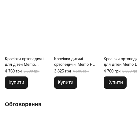
Кросівки ортопедичні
Кросівки дитячі
Кросівки ортопед
для дітей Memo
ортопедичні Memo Polo
для дітей Memo B
Portland 1JD Рожеві, 30
3JD Сірі, 30
7JD, 30
4 760 грн
3 825 грн
4 760 грн
5 600 грн
4 500 грн
5 600 гр
Купити
Купити
Купити
Обговорення