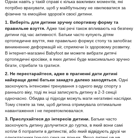
Однак навіть у такій справі є кілька важливих моментів, які
потрібно врахувати, щоб у майбутньому не хвилюватися за
фізичне та емоційне здоров'я своєї дитини.
1. Виберіть для дитини зручну спортивну форму та
правильне взуття.
Адже такі речі також впливають на безпеку
дитини під час активності. Батьки часто купують дітям
ортопедичне взуття, яке правильно формує стопу та запобігає
виникненню деформацій ніг, сприяючи їх здоровому розвитку.
В інтернет-магазині Babyfoot ви можете вибрати дитячі
ортопедичні кросівки, в яких дитині буде максимально зручно
бігати, стрибати та гратися.
2. Не перестарайтеся, адже в прагненні дати дитині
найкраще деякі батьки занадто далеко заходяться.
Одні
заохочують інтенсивні тренування з одного виду спорту з
раннього віку, тоді як інші записують дитину в 2-3 секції
одночасно. Обидва ці підходи можуть мати негативні наслідки.
Тому стежте за тим, щоб дитина отримувала оптимальне
навантаження і не перевтомлювалася.
3. Прислухайтеся до інтересів дитини.
Батьки часто
заохочують дитину долучитися до гуртка, в який вони самі
хотіли б потрапити в дитинстві, або який відвідують друзі чи
однокласники їхнього сина чи доньки. Якщо дитині це не