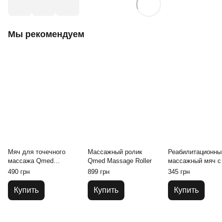
Мы рекомендуем
Мяч для точечного
Массажный ролик
Реабилитационны
массажа Qmed
Qmed Massage Roller
массажный мяч с
Standard Ball 8 см
шипами 9 см кра
490 грн
899 грн
345 грн
Купить
Купить
Купить