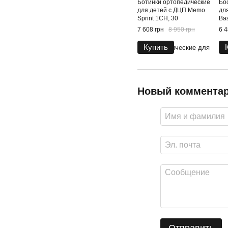
Ботинки ортопедические
Бо
для детей с ДЦП Memo
дл
Sprint 1CH, 30
Bas
7 608 грн
8 950 грн
6 4
Купить
Новый коммента