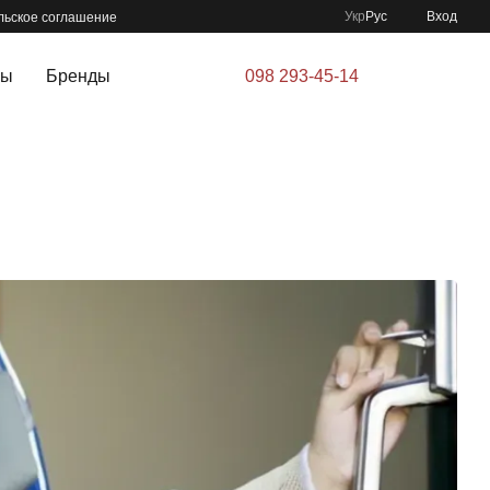
Укр
Рус
Вход
льское соглашение
ры
Бренды
098 293-45-14