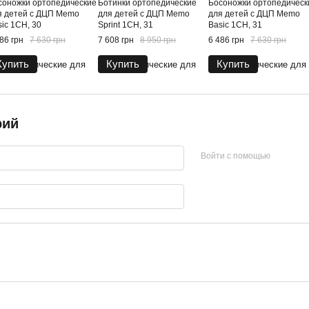
соножки ортопедические
Ботинки ортопедические
Босоножки ортопедическ
я детей с ДЦП Memo
для детей с ДЦП Memo
для детей с ДЦП Memo
ic 1CH, 30
Sprint 1CH, 31
Basic 1CH, 31
86 грн
7 630 грн
7 608 грн
8 950 грн
6 486 грн
7 630 грн
Купить
Купить
Купить
рий
Войти с помощью