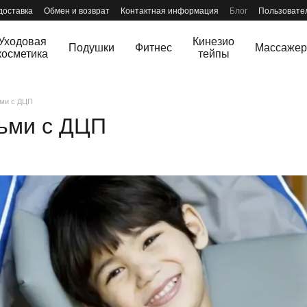
доставка
Обмен и возврат
Контактная информация
Блог
Пользовате
Уходовая
Кинезио
Подушки
Фитнес
Массаже
косметика
тейпы
ьми с ДЦП
тьми с ДЦП