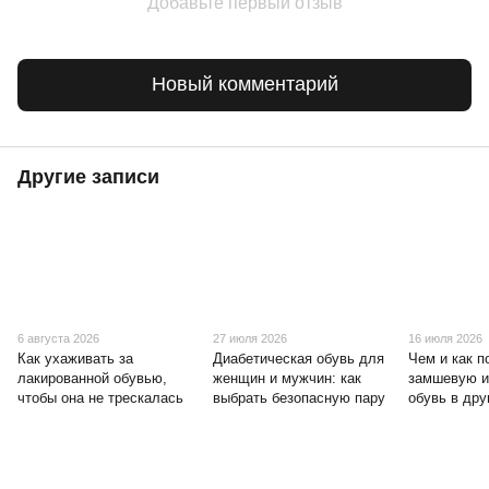
Добавьте первый отзыв
Новый комментарий
Другие записи
6 августа 2026
27 июля 2026
16 июля 2026
Как ухаживать за
Диабетическая обувь для
Чем и как п
лакированной обувью,
женщин и мужчин: как
замшевую и
чтобы она не трескалась
выбрать безопасную пару
обувь в дру