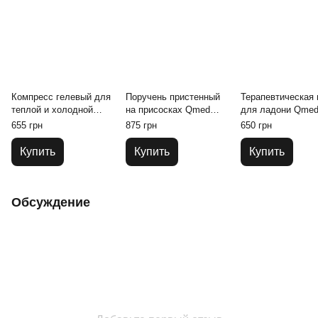
Компресс гелевый для
Поручень пристенный
Терапевтическая
теплой и холодной
на присосках Qmed
для ладони Qme
терапии Qmed Hot Cold
Portable Hand Grip
Therapy Putty Оч
655 грн
875 грн
650 грн
Pack 13 х 27 см
мягкая, Зеленая
Купить
Купить
Купить
Обсуждение