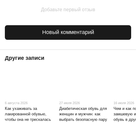
Добавьте первый отзыв
Новый комментарий
Другие записи
6 августа 2026
27 июля 2026
16 июля 2026
Как ухаживать за
Диабетическая обувь для
Чем и как п
лакированной обувью,
женщин и мужчин: как
замшевую и
чтобы она не трескалась
выбрать безопасную пару
обувь в дру