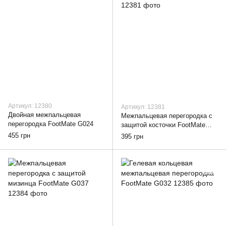
Артикул: 12380
Артикул: 12381
Двойная межпальцевая
Межпальцевая перегородка с
перегородка FootMate G024
защитой косточки FootMate
G002
455 грн
395 грн