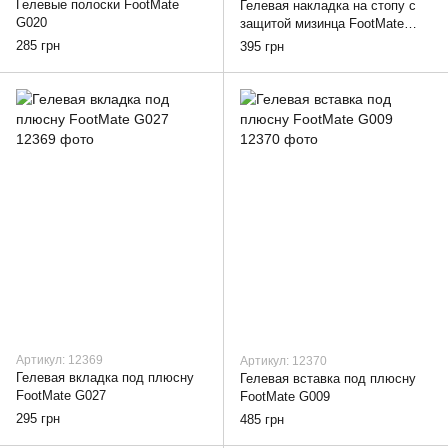
Гелевые полоски FootMate
Гелевая накладка на стопу с
G020
защитой мизинца FootMate
G021
285 грн
395 грн
Артикул: 12369
Артикул: 12370
Гелевая вкладка под плюсну
Гелевая вставка под плюсну
FootMate G027
FootMate G009
295 грн
485 грн