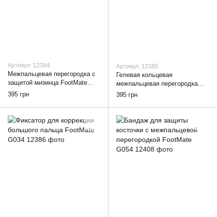
Артикул: 12384
Артикул: 12385
Межпальцевая перегородка с
Гелевая кольцевая
защитой мизинца FootMate
межпальцевая перегородка
G037
FootMate G032
395 грн
395 грн