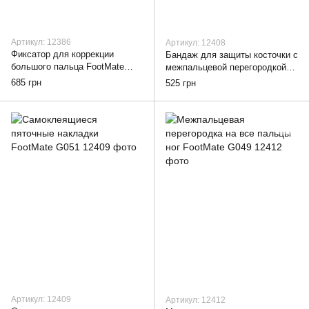
Артикул: 12386
Артикул: 12408
Фиксатор для коррекции
Бандаж для защиты косточки с
большого пальца FootMate
межпальцевой перегородкой
G034
FootMate G054
685 грн
525 грн
Артикул: 12409
Артикул: 12412