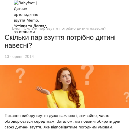
Блог
Скільки пар взуття потрібно дитині навесні?
Скільки пар взуття потрібно дитині
навесні?
13 червня 2014
Питання вибору взуття дуже важливе і, звичайно, часто
обговорюється серед мам. Загалом, ми повинні обирати для
своєї дитини взуття, яке відповідатиме погодним умовам,