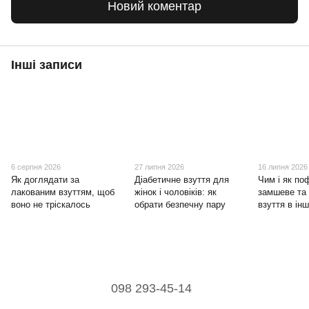
Новий коментар
Інші записи
6 серпня 2026
27 липня 2026
16 липня 2026
Як доглядати за
Діабетичне взуття для
Чим і як по
лакованим взуттям, щоб
жінок і чоловіків: як
замшеве та
воно не тріскалось
обрати безпечну пару
взуття в ін
098 293-45-14