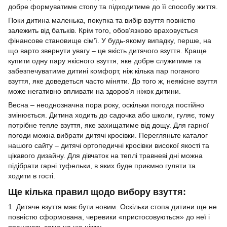
добре формуватиме стопу та підходитиме до її способу життя.
Поки дитина маленька, покупка та вибір взуття повністю
залежить від батьків. Крім того, обов’язково враховується
фінансове становище сім’ї. У будь-якому випадку, перше, на
що варто звернути увагу – це якість дитячого взуття. Краще
купити одну пару якісного взуття, яке добре служитиме та
забезпечуватиме дитині комфорт, ніж кілька пар поганого
взуття, яке доведеться часто міняти. До того ж, неякісне взуття
може негативно впливати на здоров’я ніжок дитини.
Весна – неоднозначна пора року, оскільки погода постійно
змінюється. Дитина ходить до садочка або школи, гуляє, тому
потрібне тепле взуття, яке захищатиме від дощу. Для гарної
погоди можна вибрати дитячі кросівки. Перегляньте каталог
нашого сайту – дитячі ортопедичні кросівки високої якості та
цікавого дизайну. Для дівчаток на теплі травневі дні можна
підібрати гарні туфельки, в яких буде приємно гуляти та
ходити в гості.
Ще кілька правил щодо вибору взуття:
1. Дитяче взуття має бути новим. Оскільки стопа дитини ще не
повністю сформована, черевики «пристосовуються» до неї і
працюють саме на цю ніжку.