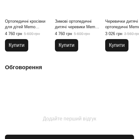
Ортопедичні кросівки
Зимові ортопедичні
Черевички дитячі
для дітей Memo
дитячі черевики Memo
ортопедичні Memo
Chicago 1JD, 26
Davos 3NA Сіро-
3JE Рожеві, 19
4 760 грн
4 760 грн
3 026 грн
5 600 грн
5 600 грн
3 560 гр
фіолетові, 22
Купити
Купити
Купити
Обговорення
Додайте перший відгук