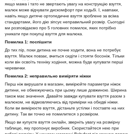
якщо мама і тато не звертають увагу на конструкцію взуття,
малюк може відчувати дискомфорт при ходьбі. І, навпаки,
навіть якщо дитяче ортопедичне взуття зроблене за всіма
стандартами, його дію зіпсує неправильний розмір. Сьогодні
ми розповідаємо про 5 головних помилок, яких потрібно
уникати при покупці взуття для малюка.
Помилка 1: поспішити
До тих пір, поки дитина не почне ходити, вона не потребує
взуття. Малюк повзає, вчиться сидіти і стояти босоніж. Тільки
коли він освоїть техніку ходіння, можна буде купувати перші
черевички.
Помилка 2: неправильно виміряти ніжки
Перш ніж вирушати в магазин, вимірюйте параметри ніжок
дитини, не обмежуючись при цьому лише довжиною. Ширина
також має значення. Давайте завжди купувати взуття разом з
малюком, не відмовляючись від примірки на обидві ніжки.
Коли ви вимірюєте взуття, дістаньте устілки і поставте на них
дитину. Так ви точно не помилитеся з розміром.
Якщо ви купуєте взуття онлайн, зверніть увагу на розмірну
таблицю, яку пропонує виробник. Скористайтеся нею при