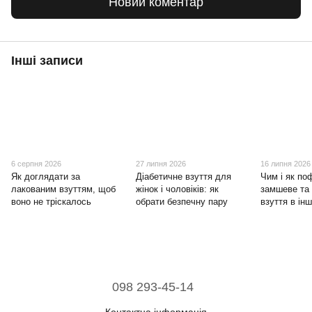
Новий коментар
Інші записи
6 серпня 2026
27 липня 2026
16 липня 2026
Як доглядати за
Діабетичне взуття для
Чим і як по
лакованим взуттям, щоб
жінок і чоловіків: як
замшеве та
воно не тріскалось
обрати безпечну пару
взуття в ін
098 293-45-14
Контактна інформація