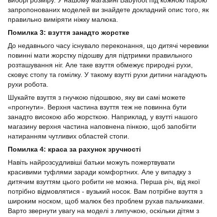
виборі розміру. У нашому магазині Babyfoot під кожною парою
запропонованих моделей ви знайдете докладний опис того, як
правильно виміряти ніжку малюка.
Помилка 3: взуття занадто жорстке
До недавнього часу існувало переконання, що дитячі черевики
повинні мати жорстку підошву для підтримки правильного
розташування ніг. Але таке взуття обмежує природні рухи,
сковує стопу та гомілку. У такому взутті рухи дитини нагадують
рухи робота.
Шукайте взуття з гнучкою підошвою, яку ви самі можете
«прогнути». Верхня частина взуття теж не повинна бути
занадто високою або жорсткою. Наприклад, у взутті нашого
магазину верхня частина наповнена пінкою, щоб запобігти
натиранням чутливих областей стопи.
Помилка 4: краса за рахунок зручності
Навіть найрозсудливіші батьки можуть пожертвувати
красивими туфлями заради комфортних. Але у випадку з
дитячим взуттям цього робити не можна. Перша річ, від якої
потрібно відмовлятися - вузький носок. Вам потрібне взуття з
широким носком, щоб малюк без проблем рухав пальчиками.
Варто звернути увагу на моделі з липучкою, оскільки дітям з