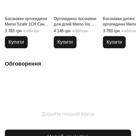
Босоніжки ортопедичні
Ортопедичні босоніжки
Босоніжки дитячі
Memo Szafir 1CH Сині,
для дітей Memo Iris
ортопедичні Memo
22
3JD Сіро-рожеві, 30
1CH Cині, 22
3 783 грн
4 148 грн
3 783 грн
4 450 грн
4 880 грн
4 450 гр
Купити
Купити
Купити
Обговорення
Додайте перший відгук