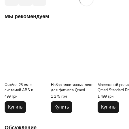
Мы рекомендуем
Фитбол 25 см с
Набор эластичных лент
Массажный роли
системой ABS и
для фитнеса Qmed
Qmed Standard Rol
насосом Qmed ABS
Resistance Loop Bands
499 грн
1 275 грн
1 499 грн
Gym Ball
Set
Купить
Купить
Купить
Обсуждение