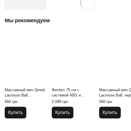
Мы рекомендуем
Массажный мяч Qmed
Фитбол 75 см с
Массажный мяч 
Lacrosse Ball,
системой ABS и
Lacrosse Ball, че
оранжевый Ø 6 см
насосом Qmed ABS
6 см
560 грн
2 099 грн
560 грн
Gym Ball Синий
Купить
Купить
Купить