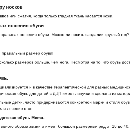
ру носков
вов или сжатия, когда только гладкая ткань касается кожи.
лах ношения обуви.
 правилах ношения обуви. Можно ли носить сандалии круглый год?
и правильный размер обуви!
колько размеров больше, чем нога. Несмотря на то, что обувь дост
увь.
циализируется и в качестве терапевтической для разных медицинс
дическая обувь для детей с ДЦП имеет липучки и сделана из матер
ельные детки, часто придерживаются конкретной марки и стиля обуви
или лечение стоп.
 детская обувь Memo:
ивного образа жизни и имеет большой размерный ряд от 18 до 40. 