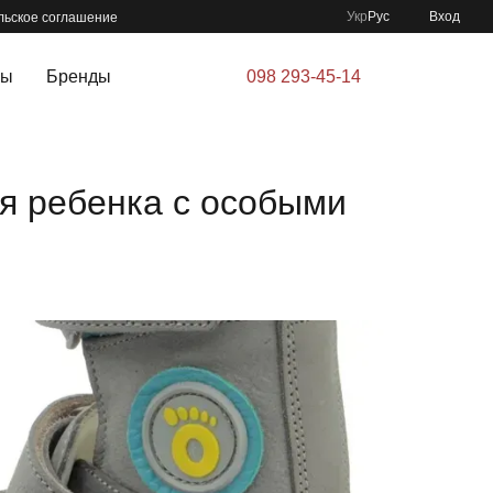
Укр
Рус
Вход
льское соглашение
ры
Бренды
098 293-45-14
я ребенка с особыми