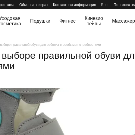
доставка
Обмен и возврат
Контактная информация
Блог
Пользовате
Уходовая
Кинезио
Подушки
Фитнес
Массаже
косметика
тейпы
выборе правильной обуви для ребенка с особыми потребностями
 выборе правильной обуви дл
ями