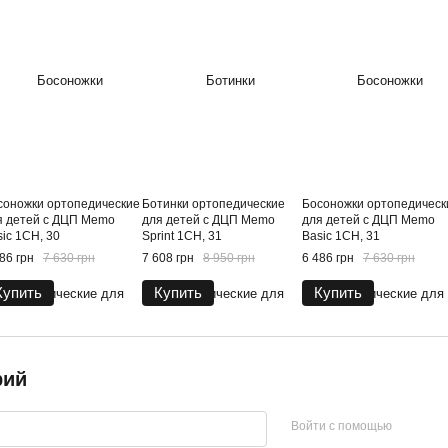
соножки ортопедические
Ботинки ортопедические
Босоножки ортопедическ
я детей с ДЦП Memo
для детей с ДЦП Memo
для детей с ДЦП Memo
ic 1CH, 30
Sprint 1CH, 31
Basic 1CH, 31
86 грн
7 630 грн
7 608 грн
8 950 грн
6 486 грн
7 630 грн
Купить
Купить
Купить
рий
Войти с помощью