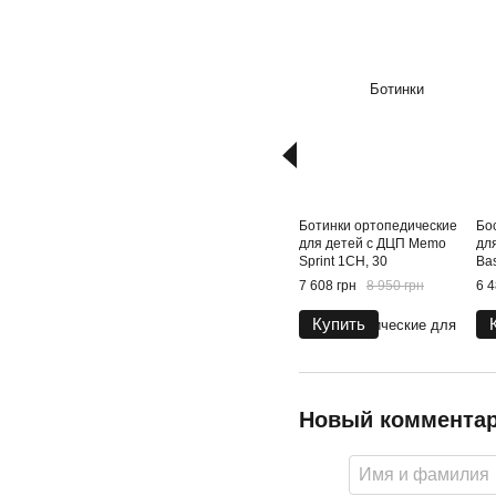
Ботинки ортопедические
Бо
для детей с ДЦП Memo
дл
Sprint 1CH, 30
Bas
7 608 грн
8 950 грн
6 4
Купить
Новый коммента