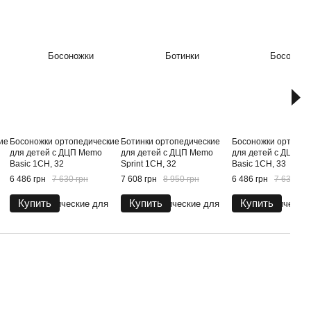
ие
Босоножки ортопедические
Ботинки ортопедические
Босоножки ортопед
для детей с ДЦП Memo
для детей с ДЦП Memo
для детей с ДЦП M
Basic 1CH, 32
Sprint 1CH, 32
Basic 1CH, 33
6 486 грн
7 630 грн
7 608 грн
8 950 грн
6 486 грн
7 630 грн
Купить
Купить
Купить