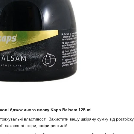
нові бджолиного воску Kaps Balsam 125 ml
овхувальні властивості. Захистити вашу шкіряну сумку від розтріск
ї, лакованої шкіри, шкіри рептилій.