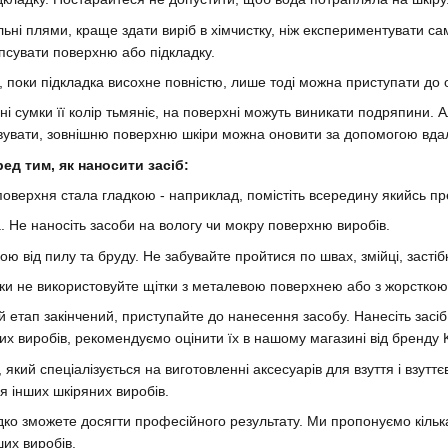
льні плями, краще здати виріб в хімчистку, ніж експериментувати сам
іпсувати поверхню або підкладку.
, поки підкладка висохне повністю, лише тоді можна приступати до 
 сумки її колір тьмяніє, на поверхні можуть виникати подряпини. А
вувати, зовнішню поверхню шкіри можна оновити за допомогою вдал
ед тим, як наносити засіб:
 поверхня стала гладкою - наприклад, помістіть всередину якийсь пр
. Не наносіть засоби на вологу чи мокру поверхню виробів.
ою від пилу та бруду. Не забувайте пройтися по швах, змійці, застіб
ки не використовуйте щітки з металевою поверхнею або з жорсткою
чий етап закінчений, приступайте до нанесення засобу. Нанесіть зас
их виробів, рекомендуємо оцінити їх в нашому магазині від бренду 
 який спеціалізується на виготовленні аксесуарів для взуття і взутт
ля інших шкіряних виробів.
ко зможете досягти професійного результату. Ми пропонуємо кілька 
ших виробів.