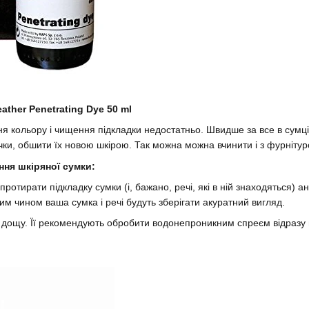
ther Penetrating Dye 50 ml
ня кольору і чищення підкладки недостатньо. Швидше за все в сум
чки, обшити їх новою шкірою. Так можна можна вчинити і з фурніту
ня шкіряної сумки:
ротирати підкладку сумки (і, бажано, речі, які в ній знаходяться) 
аким чином ваша сумка і речі будуть зберігати акуратний вигляд.
 дощу. Її рекомендують обробити водонепроникним спреєм відразу пі