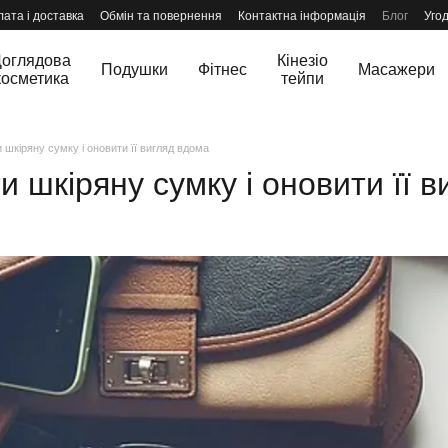
ата і доставка
Обмін та повернення
Контактна інформація
Блог
Уго
оглядова
Кінезіо
Подушки
Фітнес
Масажери
косметика
тейпи
 шкіряну сумку і оновити її вигляд вдома
и шкіряну сумку і оновити її 