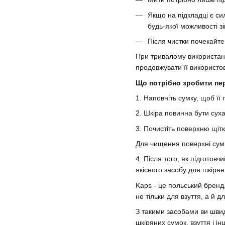
Якщо на підкладці є си
будь-якої можливості з
Після чистки почекайте
При тривалому використанні
продовжувати її використо
Що потрібно зробити пер
1. Наповніть сумку, щоб її
2. Шкіра повинна бути суха
3. Почистіть поверхню щітк
Для чищення поверхні сум
4. Після того, як підготов
якісного засобу для шкірян
Kaps - це польський бренд,
не тільки для взуття, а й д
З такими засобами ви швид
шкіряних сумок, взуття і ін