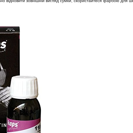
о відновити зовнішній вигляд сумки, скористайтеся фарбою для шк