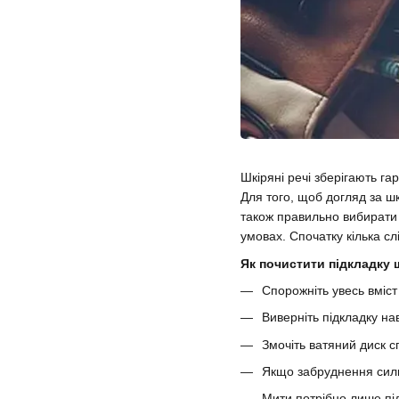
Шкіряні речі зберігають га
Для того, щоб догляд за шк
також правильно вибирати 
умовах. Спочатку кілька сл
Як почистити підкладку 
Спорожніть увесь вміст 
Виверніть підкладку нав
Змочіть ватяний диск сп
Якщо забруднення силь
Мити потрібно лише пі