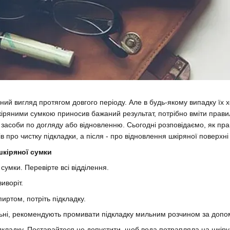
рний вигляд протягом довгого періоду. Але в будь-якому випадку їх
іряними сумкою приносив бажаний результат, потрібно вміти правиль
засоби по догляду або відновленню. Сьогодні розповідаємо, як пра
ів про чистку підкладки, а після - про відновлення шкіряної поверхні
шкіряної сумки
сумки. Перевірте всі відділення.
иворіт.
иртом, потріть підкладку.
ні, рекомендують промивати підкладку мильним розчином за допо
дкладку. Постарайтеся не допустити, щоб вода потрапляла на шкіру