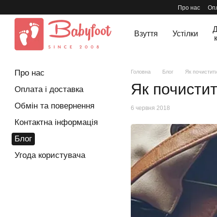
Перейти до основного контенту
Про нас
Опл
Д
Взуття
Устілки
Про нас
Головна
Блог
Як почистити
Як почистит
Оплата і доставка
Обмін та повернення
6 червня 2018
Контактна інформація
Блог
Угода користувача