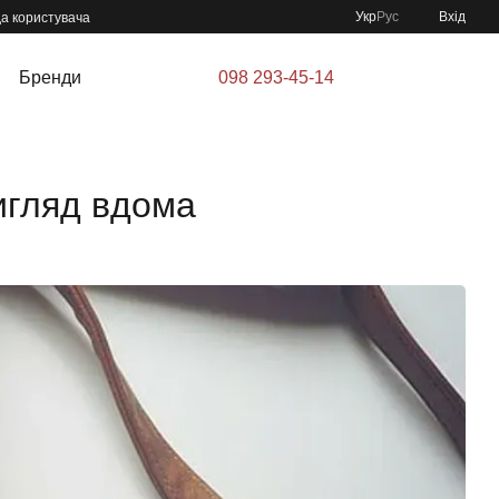
Укр
Рус
Вхід
да користувача
Бренди
098 293-45-14
вигляд вдома