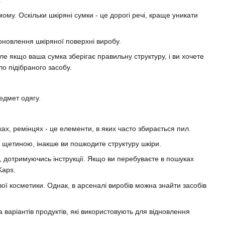
ому. Оскільки шкіряні сумки - це дорогі речі, краще уникати
оновлення шкіряної поверхні виробу.
ле якщо ваша сумка зберігає правильну структуру, і ви хочете
о підібраного засобу.
едмет одягу.
ках, ремінцях - це елементи, в яких часто збирається пил.
 щетиною, інакше ви пошкодите структуру шкіри.
іб, дотримуючись інструкції. Якщо ви перебуваєте в пошуках
Kaps.
євої косметики. Однак, в арсеналі виробів можна знайти засобів
варіантів продуктів, які використовують для відновлення