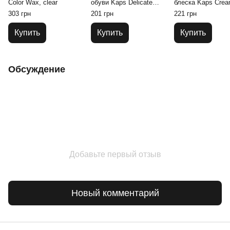
Color Wax, clear
обуви Kaps Delicate
блеска Kaps Cre
Cream 50 ml
Brillance 50 ml
303 грн
201 грн
221 грн
Купить
Купить
Купить
Обсуждение
Добавьте первый отзыв
Новый комментарий