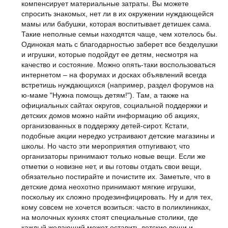
компенсирует материальные затраты. Вы можете
спросить знакомых, нет ли в их окружении нуждающейся
мамы или бабушки, которая воспитывает детишек сама.
Такие неполные семьи находятся чаще, чем хотелось бы.
Одинокая мать с благодарностью заберет все безделушки
и игрушки, которые подойдут ее детям, несмотря на
качество и состояние. Можно опять-таки воспользоваться
интернетом – на форумах и досках объявлений всегда
встретишь нуждающихся (например, раздел форумов на
ю-маме "Нужна помощь детям!"). Там, а также на
официальных сайтах округов, социальной поддержки и
детских домов можно найти информацию об акциях,
организованных в поддержку детей-сирот. Кстати,
подобные акции нередко устраивают детские магазины и
школы. Но часто эти мероприятия отпугивают, что
организаторы принимают только новые вещи. Если же
отметки о новизне нет, и вы готовы отдать свои вещи,
обязательно постирайте и почистите их. Заметьте, что в
детские дома неохотно принимают мягкие игрушки,
поскольку их сложно продезинфицировать. Ну и для тех,
кому совсем не хочется возиться: часто в поликлиниках,
на молочных кухнях стоят специальные столики, где
каждый желающий может оставить детские вещи и,