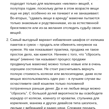
подходит только для маленьких «мелких» вещей, к
полутора годам, поскольку детки в этом возрасте вещи
еще не рвут, особенно их не пачкают и не занашивают.
Во-вторых, "сдавать вещи в аренду" мамочки пытаются
только знакомым и родственникам, из-за естественной
брезгливости или из-за желания отследить судьбу своих
вещей.
Самый выгодный вариант избавления шкафов от излишка
пакетов и сумок – продать или обменять ненужное на
нужное. Но как показывает практика, продажа не такое
простое дело, как кажется. Начнем с того, что "сбросить
вещи" (именно так называют процесс продажи
продвинутые мамочки) можно только новые или в очень
хорошем состоянии. Не стоит рассчитывать вернуть
полную стоимость коляски или велосипедики, даже если
вещью воспользовались один раз – в лучшем случае вы
осчастливите свой кошелек только половиной
потраченных раньше денег. Да и не любые вещи можно
"сбросить". С большой долей вероятности вы освободите
коридор от коляски, комнату от кроватки, стульчика для
кормления, манежа и других девайсов типа шезлонга,
люльки с вибрацией и радио няни. Сложнее продать