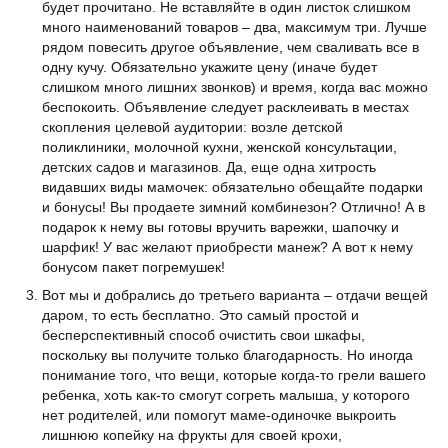
будет прочитано. Не вставляйте в один листок слишком
много наименований товаров – два, максимум три. Лучше
рядом повесить другое объявление, чем сваливать все в
одну кучу. Обязательно укажите цену (иначе будет
слишком много лишних звонков) и время, когда вас можно
беспокоить. Объявление следует расклеивать в местах
скопления целевой аудитории: возле детской
поликлиники, молочной кухни, женской консультации,
детских садов и магазинов. Да, еще одна хитрость
видавших виды мамочек: обязательно обещайте подарки
и бонусы! Вы продаете зимний комбинезон? Отлично! А в
подарок к нему вы готовы вручить варежки, шапочку и
шарфик! У вас желают приобрести манеж? А вот к нему
бонусом пакет погремушек!
Вот мы и добрались до третьего варианта – отдачи вещей
даром, то есть бесплатно. Это самый простой и
бесперспективный способ очистить свои шкафы,
поскольку вы получите только благодарность. Но иногда
понимание того, что вещи, которые когда-то грели вашего
ребенка, хоть как-то смогут согреть малыша, у которого
нет родителей, или помогут маме-одиночке выкроить
лишнюю копейку на фрукты для своей крохи,