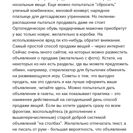
носильные вещи. Еще можно попытаться "сбросить"
уличный комбинезон, меховой конверт, нарядное
платьице для детсадовских утренников. Но пеленки-
распашонки пытаться продавать даже не стоит.
Ортопедическую обувь придирчивые мамочки приобретут
у вас только новую, желательно в коробке. На
использованное вряд ли кто-нибудь обратит внимание.
Самый простой способ продажи вещей – через интернет.
Сейчас очень много сайтов, на которых можно разместить
объявления о продаже (желательно с фото). Кстати, на
некоторых из них есть разделы, где вы можете предложить
обмен, например, стерилизатор для бутылочек обменять
на развивающуюся игру. Советы о том, что выгодно
продать, как это сделать и как лучше оформить ваше
объявление, читайте здесь. Можно попытаться дать
объявление в газеты, но как показывает практика – это
наименее действенный на сегодняшний день способ
продажи вещей. Если вы хотите ударить сразу по всем
фронтам, воспользуйтесь (в дополнение к
вышеперечисленным) старой доброй системой
объявлений "на столбах". Желательно отпечатать текст, а
не писать от руки - большая вероятность, что объявление