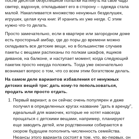
после десятой безуспешной попытки натянуть на свое чадо
свитер, вздохнув, откладывает его в сторону – одежда стала
малой. Накапливается множество ненужных безделушек,
игрушек, целая куча книг. И хранить их уже негде. С этим
нужно что-то делать.
Просто замечательно, если в квартире или загородном доме
есть просторный амбар, где до поры до времени можно
складывать все детские вещи, но в большинстве случаев
пакеты с вещами распиханы по полкам шкафов, ящиков
диванов, на балконе, и наступает момент, когда следующий
пакетик просто некуда положить. Тогда уже окончательно
возникает вопрос о том, что со всем этим богатством делать.
На самом деле вариантов избавления от ненужных
детских вещей три: дать кому-то попользоваться,
продать или просто отдать.
Первый вариант, а он сейчас очень популярен и даже
получил в определенных кругах название "дать в аренду",
идеальный для мамочек, которые не хотят навсегда
прощаться с детскими вещами, например, планируют
еще заводить детей, или родственники собираются в
скором будущем пополнить численность семейства.
Нюансы этого варианта состоят в том, что, во-первых, он