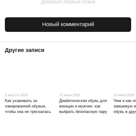
Добавьте первый отзыв
Новый комментарий
Другие записи
6 августа 2026
27 июля 2026
16 июля 2026
Как ухаживать за
Диабетическая обувь для
Чем и как п
лакированной обувью,
женщин и мужчин: как
замшевую и
чтобы она не трескалась
выбрать безопасную пару
обувь в дру