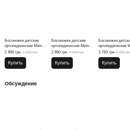
Босоножки детские
Босоножки детские
Босоножки детск
ортопедические Memo
ортопедические Memo
ортопедические 
Bambi 1DA, 18
Doris 3NA, 18
Agnes 3JE, 22
2 890 грн
2 890 грн
3 783 грн
3 400 грн
3 400 грн
4 450 гр
Купить
Купить
Купить
Обсуждение