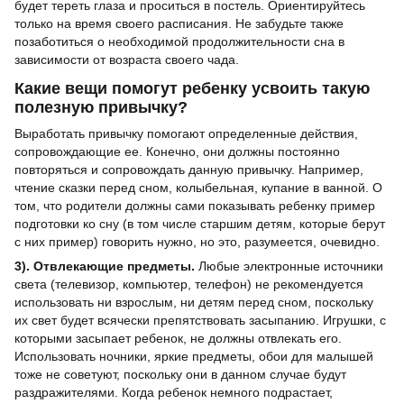
будет тереть глаза и проситься в постель. Ориентируйтесь
только на время своего расписания. Не забудьте также
позаботиться о необходимой продолжительности сна в
зависимости от возраста своего чада.
Какие вещи помогут ребенку усвоить такую
полезную привычку?
Выработать привычку помогают определенные действия,
сопровождающие ее. Конечно, они должны постоянно
повторяться и сопровождать данную привычку. Например,
чтение сказки перед сном, колыбельная, купание в ванной. О
том, что родители должны сами показывать ребенку пример
подготовки ко сну (в том числе старшим детям, которые берут
с них пример) говорить нужно, но это, разумеется, очевидно.
3). Отвлекающие предметы.
Любые электронные источники
света (телевизор, компьютер, телефон) не рекомендуется
использовать ни взрослым, ни детям перед сном, поскольку
их свет будет всячески препятствовать засыпанию. Игрушки, с
которыми засыпает ребенок, не должны отвлекать его.
Использовать ночники, яркие предметы, обои для малышей
тоже не советуют, поскольку они в данном случае будут
раздражителями. Когда ребенок немного подрастает,