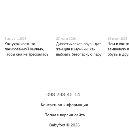
6 августа 2026
27 июля 2026
16 июля 2026
Как ухаживать за
Диабетическая обувь для
Чем и как п
лакированной обувью,
женщин и мужчин: как
замшевую и
чтобы она не трескалась
выбрать безопасную пару
обувь в дру
098 293-45-14
Контактная информация
Полная версия сайта
Babyfoot © 2026