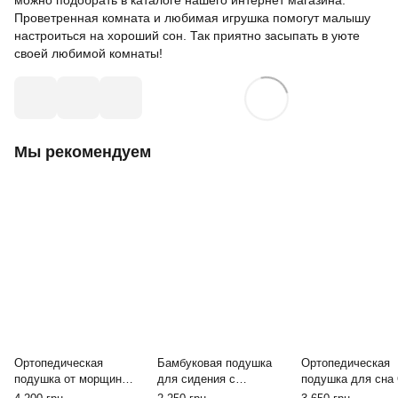
Проветренная комната и любимая игрушка помогут малышу
настроиться на хороший сон. Так приятно засыпать в уюте
своей любимой комнаты!
Мы рекомендуем
Ортопедическая
Бамбуковая подушка
Ортопедическая
подушка от морщин
для сидения с
подушка для сна
сна Qmed Safe&Glow
охлаждающим гелем
Standard Plus Pill