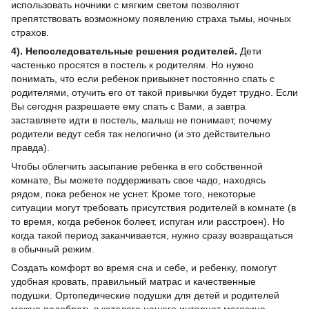
использовать ночники с мягким светом позволяют
препятствовать возможному появлению страха тьмы, ночных
страхов.
4). Непоследовательные решения родителей.
Дети
частенько просятся в постель к родителям. Но нужно
понимать, что если ребенок привыкнет постоянно спать с
родителями, отучить его от такой привычки будет трудно. Если
Вы сегодня разрешаете ему спать с Вами, а завтра
заставляете идти в постель, малыш не понимает, почему
родители ведут себя так нелогично (и это действительно
правда).
Чтобы облегчить засыпание ребенка в его собственной
комнате, Вы можете поддерживать свое чадо, находясь
рядом, пока ребенок не уснет. Кроме того, некоторые
ситуации могут требовать присутствия родителей в комнате (в
то время, когда ребенок болеет, испуган или расстроен). Но
когда такой период заканчивается, нужно сразу возвращаться
в обычный режим.
Создать комфорт во время сна и себе, и ребенку, помогут
удобная кровать, правильный матрас и качественные
подушки. Ортопедические подушки для детей и родителей
можно подобрать в каталоге нашего интернет магазина.