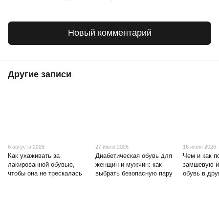
Новый комментарий
Другие записи
6 августа 2026
27 июля 2026
16 июля 2026
Как ухаживать за
Диабетическая обувь для
Чем и как п
лакированной обувью,
женщин и мужчин: как
замшевую и
чтобы она не трескалась
выбрать безопасную пару
обувь в дру