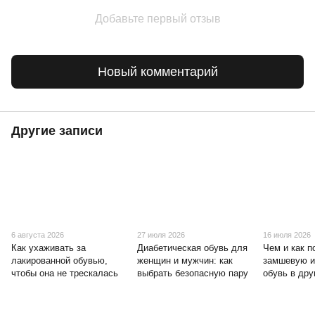
Добавьте первый отзыв
Новый комментарий
Другие записи
6 августа 2026
27 июля 2026
16 июля 2026
Как ухаживать за
Диабетическая обувь для
Чем и как п
лакированной обувью,
женщин и мужчин: как
замшевую и
чтобы она не трескалась
выбрать безопасную пару
обувь в дру