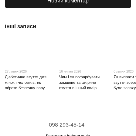
Новий коментар
Інші записи
27 липня 2026
16 липня 2026
6 липня 2026
Діабетичне взуття для
Чим і як пофарбувати
Як випрати 
жінок і чоловіків: як
замшеве та шкіряне
взуття зсер
обрати безпечну пару
взуття в інший колір
було запах
098 293-45-14
Контактна інформація