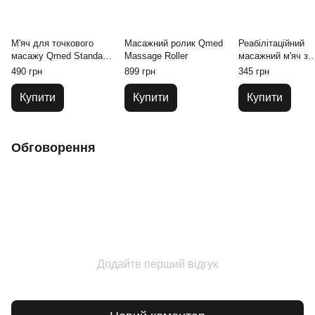
М'яч для точкового
Масажний ролик Qmed
Реабілітаційний
масажу Qmed Standard
Massage Roller
масажний м'яч з
Ball 8 см
шипами 9 см чер
490 грн
899 грн
345 грн
Купити
Купити
Купити
Обговорення
Додайте перший відгук