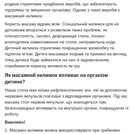
родини сприятиме придбання виробів, що забезпечують
підтримку та зміцнення організму. Одним з таких виробів є
масажний килимок.
Користь масажу відома всім. Спеціальний килимок для ніг
допоможе впоратися з розвитком таких проблем, як
плоскостопість, сколіоз, деформація стопи, погано
розподілене навантаження на стопи, неправильна хода.
Дитячий килимок сприятиме покращенню кровообігу та
підтягне м'язи. Дитячі масажери яскраві та приємні на вигляд,
тому дитина буде займатися на них із задоволенням,
сприймаючи корисну активність як гру.
Як масажний килимок впливає на організм
дитини?
Наша стопа має кілька рефлексогенних зон, які за допомогою
нервових імпульсів пов'язані з відповідними органами. Під час
масажу стоп нервові імпульси, що знаходяться там,
безпосередньо впливають на внутрішні органи, покращуючи їх
роботу.
Важливо!
1. Масажні килимки можна використовувати при грибкових