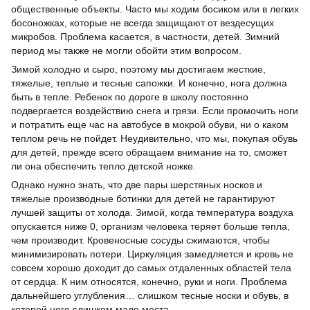
общественные объекты. Часто мы ходим босиком или в легких
босоножках, которые не всегда защищают от вездесущих
микробов. Проблема касается, в частности, детей. Зимний
период мы также не могли обойти этим вопросом.
Зимой холодно и сыро, поэтому мы достигаем жесткие,
тяжелые, теплые и тесные сапожки. И конечно, нога должна
быть в тепле. Ребенок по дороге в школу постоянно
подвергается воздействию снега и грязи. Если промочить ноги
и потратить еще час на автобусе в мокрой обуви, ни о каком
теплом речь не пойдет. Неудивительно, что мы, покупая обувь
для детей, прежде всего обращаем внимание на то, сможет
ли она обеспечить тепло детской ножке.
Однако нужно знать, что две пары шерстяных носков и
тяжелые производные ботинки для детей не гарантируют
лучшей защиты от холода. Зимой, когда температура воздуха
опускается ниже 0, организм человека теряет больше тепла,
чем производит. Кровеносные сосуды сжимаются, чтобы
минимизировать потери. Циркуляция замедляется и кровь не
совсем хорошо доходит до самых отдаленных областей тела
от сердца. К ним относятся, конечно, руки и ноги. Проблема
дальнейшего углубления… слишком тесные носки и обувь, в
которой ноге слишком мало места.