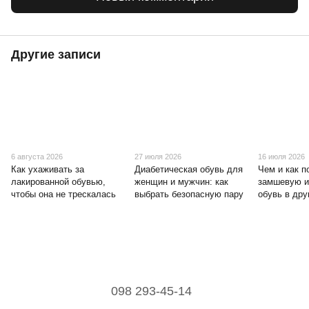
Другие записи
6 августа 2026
27 июля 2026
16 июля 2026
Как ухаживать за
Диабетическая обувь для
Чем и как п
лакированной обувью,
женщин и мужчин: как
замшевую и
чтобы она не трескалась
выбрать безопасную пару
обувь в дру
098 293-45-14