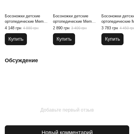
Босоножки детские
Босоножки детские
Босоножки детск
ортопедические Memo
ортопедические Memo
ортопедические 
Lukas 1BE, 30
Diego 3DA, 18
Michael 1BC, 22
4 148 грн
2 890 грн
3 783 грн
4 880 грн
3 400 грн
4 450 гр
Купить
Купить
Купить
Обсуждение
Добавьте первый отзыв
Новый комментарий