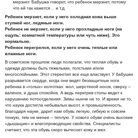
мерзнет. Бабушка говорит, что ребенок мерзнет, потому
что ей так кажется… и т.д.
Ребенок мерзнет, если у него холодная кожа выше
ступней ног, ледяные ноги.
Ребенок не мерзнет, если у него прохладные ноги (на
ощупь: комнатной температуры или чуть ниже). Это
нормально.
Ребенок перегрелся, если у него очень теплые или
влажные ноги.
В советском прошлом люди полагали, что теплая обувь и
одежда должны быть тяжелыми, толстыми и/или
многослойными. Этот стереотип все еще властвует. У бабушек
разрывается сердце, когда они видят беззащитные ноги
ребенка в «голых» колготках: мол, шерстяной носок, сверху –
валенок, и душа спокойна. А ведь перегрев стопы ведет к
нарушению потоотделения. Зимы нынче не то. И время не то,
что наука достигла небывалых высот, и промышленность,
благодаря науке, дарит нам обувь легкую, гибкую и совсем
тонкую, тем не менее – теплую. У нового обуви очень высокие
«дышащие» и влагопроводящие свойства. Специалисты
считают, что эта обувь скоро вытеснит кожу и мех.