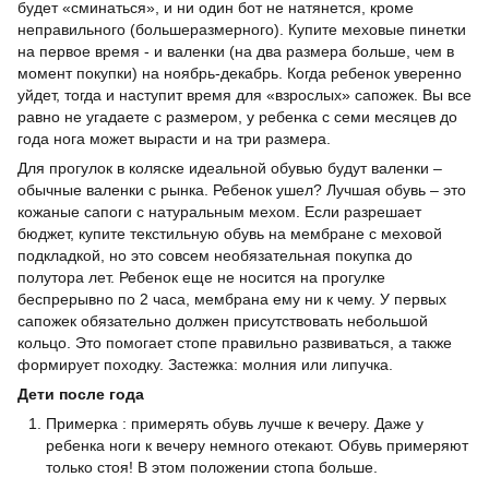
будет «сминаться», и ни один бот не натянется, кроме
неправильного (большеразмерного). Купите меховые пинетки
на первое время - и валенки (на два размера больше, чем в
момент покупки) на ноябрь-декабрь. Когда ребенок уверенно
уйдет, тогда и наступит время для «взрослых» сапожек. Вы все
равно не угадаете с размером, у ребенка с семи месяцев до
года нога может вырасти и на три размера.
Для прогулок в коляске идеальной обувью будут валенки –
обычные валенки с рынка. Ребенок ушел? Лучшая обувь – это
кожаные сапоги с натуральным мехом. Если разрешает
бюджет, купите текстильную обувь на мембране с меховой
подкладкой, но это совсем необязательная покупка до
полутора лет. Ребенок еще не носится на прогулке
беспрерывно по 2 часа, мембрана ему ни к чему. У первых
сапожек обязательно должен присутствовать небольшой
кольцо. Это помогает стопе правильно развиваться, а также
формирует походку. Застежка: молния или липучка.
Дети после года
Примерка : примерять обувь лучше к вечеру. Даже у
ребенка ноги к вечеру немного отекают. Обувь примеряют
только стоя! В этом положении стопа больше.