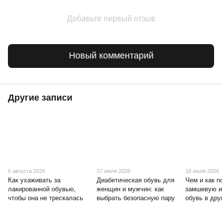
Добавьте первый отзыв
Новый комментарий
Другие записи
6 августа 2026
27 июля 2026
16 июля 2026
Как ухаживать за
Диабетическая обувь для
Чем и как п
лакированной обувью,
женщин и мужчин: как
замшевую и
чтобы она не трескалась
выбрать безопасную пару
обувь в дру