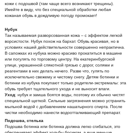
кожи с подошвой (там чаще всего возникают трещины).
Имейте в виду, что без специальной обработки любая
кожаная обувь в дождливую погоду промокает!
Нубук
Так называемая разворсованная кожа – с эффектом легкой
ворсистости. Нубук похож на бархат. Обувь красивая, но в
условиях нашей действительности совершенно непрактична.
В сапожках из нубука можно красиво прокатиться в машине
или погулять по торговому центру. На екатеринбургской
улице, украшенной слякотной грязью с дорог, солями и
реагентами в них делать нечего. Разве что, гулять по
исключительно свежему и чистому снегу. Детям ботинки и
ботинки из нубука покупают только родители-экстремалы: эта
обувь требует тщательного ухода и не выносит влаги.
Уход
: нубук и замша боятся воды, поэтому их обычно чистят
специальной щеткой. Сильные загрязнения можно устранить
мыльной водой с добавлением нашатырного спирта. После
чистки необходимо нанести водоотталкивающий препарат.
Подошва, стелька
Подошва ботинка или ботинка должна легко сгибаться, это
обеспечивает эффект ходьбы босиком, а еще меньше