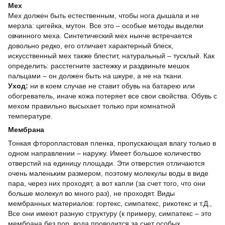
Мех
Мех должен быть естественным, чтобы нога дышала и не
мерзла: цигейка, мутон. Все это – особые методы выделки
овчинного меха. Синтетический мех нынче встречается
довольно редко, его отличает характерный блеск,
искусственный мех также блестит, натуральный – тусклый. Как
определить: расстегните застежку и раздвиньте мешок
пальцами – он должен быть на шкуре, а не на ткани.
Уход:
ни в коем случае не ставит обувь на батарею или
обогреватель, иначе кожа потеряет все свои свойства. Обувь с
мехом правильно высыхает только при комнатной
температуре.
Мембрана
Тонкая фторопластовая пленка, пропускающая влагу только в
одном направлении – наружу. Имеет большое количество
отверстий на единицу площади. Эти отверстия отличаются
очень маленьким размером, поэтому молекулы воды в виде
пара, через них проходят, а вот капли (за счет того, что они
больше молекул во много раз), не проходят. Виды
мембранных материалов: гортекс, симпатекс, рикотекс и т.Д.,
Все они имеют разную структуру (к примеру, симпатекс – это
мембрана без пор, вода проводится за счет особых