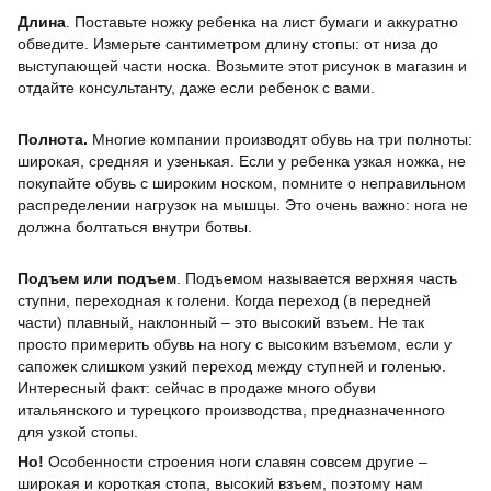
Длина
. Поставьте ножку ребенка на лист бумаги и аккуратно
обведите. Измерьте сантиметром длину стопы: от низа до
выступающей части носка. Возьмите этот рисунок в магазин и
отдайте консультанту, даже если ребенок с вами.
Полнота.
Многие компании производят обувь на три полноты:
широкая, средняя и узенькая. Если у ребенка узкая ножка, не
покупайте обувь с широким носком, помните о неправильном
распределении нагрузок на мышцы. Это очень важно: нога не
должна болтаться внутри ботвы.
Подъем или подъем
. Подъемом называется верхняя часть
ступни, переходная к голени. Когда переход (в передней
части) плавный, наклонный – это высокий взъем. Не так
просто примерить обувь на ногу с высоким взъемом, если у
сапожек слишком узкий переход между ступней и голенью.
Интересный факт: сейчас в продаже много обуви
итальянского и турецкого производства, предназначенного
для узкой стопы.
Но!
Особенности строения ноги славян совсем другие –
широкая и короткая стопа, высокий взъем, поэтому нам