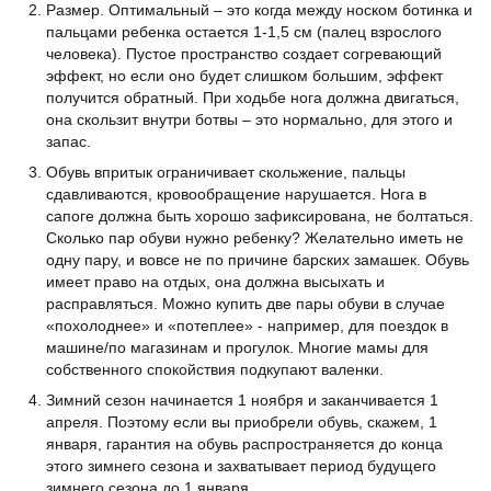
Размер. Оптимальный – это когда между носком ботинка и
пальцами ребенка остается 1-1,5 см (палец взрослого
человека). Пустое пространство создает согревающий
эффект, но если оно будет слишком большим, эффект
получится обратный. При ходьбе нога должна двигаться,
она скользит внутри ботвы – это нормально, для этого и
запас.
Обувь впритык ограничивает скольжение, пальцы
сдавливаются, кровообращение нарушается. Нога в
сапоге должна быть хорошо зафиксирована, не болтаться.
Сколько пар обуви нужно ребенку? Желательно иметь не
одну пару, и вовсе не по причине барских замашек. Обувь
имеет право на отдых, она должна высыхать и
расправляться. Можно купить две пары обуви в случае
«похолоднее» и «потеплее» - например, для поездок в
машине/по магазинам и прогулок. Многие мамы для
собственного спокойствия подкупают валенки.
Зимний сезон начинается 1 ноября и заканчивается 1
апреля. Поэтому если вы приобрели обувь, скажем, 1
января, гарантия на обувь распространяется до конца
этого зимнего сезона и захватывает период будущего
зимнего сезона до 1 января.