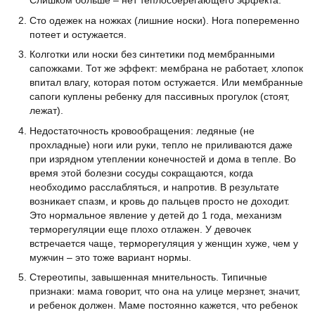
Слишком больше – нет теплосберегающего эффекта.
Сто одежек на ножках (лишние носки). Нога попеременно
потеет и остужается.
Колготки или носки без синтетики под мембранными
сапожками. Тот же эффект: мембрана не работает, хлопок
впитал влагу, которая потом остужается. Или мембранные
сапоги куплены ребенку для пассивных прогулок (стоят,
лежат).
Недостаточность кровообращения: ледяные (не
прохладные) ноги или руки, тепло не приливаются даже
при изрядном утеплении конечностей и дома в тепле. Во
время этой болезни сосуды сокращаются, когда
необходимо расслабляться, и напротив. В результате
возникает спазм, и кровь до пальцев просто не доходит.
Это нормальное явление у детей до 1 года, механизм
терморегуляции еще плохо отлажен. У девочек
встречается чаще, терморегуляция у женщин хуже, чем у
мужчин – это тоже вариант нормы.
Стереотипы, завышенная мнительность. Типичные
признаки: мама говорит, что она на улице мерзнет, значит,
и ребенок должен. Маме постоянно кажется, что ребенок