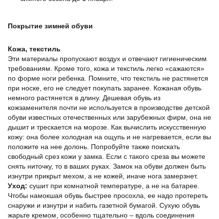
Покрытие зимней обуви
Кожа, текстиль
Эти материалы пропускают воздух и отвечают гигиеническим
требованиям. Кроме того, кожа и текстиль легко «сажаются»
по форме ноги ребенка. Помните, что текстиль не растянется
при носке, его не следует покупать заранее. Кожаная обувь
немного растянется в длину. Дешевая обувь из
кожзаменителя почти не используется в производстве детской
обуви известных отечественных или зарубежных фирм, она не
дышит и трескается на морозе. Как вычислить искусственную
кожу: она более холодная на ощупь и не нагревается, если вы
положите на нее долонь. Попробуйте также поискать
свободный срез кожи у замка. Если с такого среза вы можете
снять ниточку, то в ваших руках. Замок на обуви должен быть
изнутри прикрыт мехом, а не кожей, иначе нога замерзнет.
Уход:
сушит при комнатной температуре, а не на батарее.
Чтобы намокшая обувь быстрее просохла, ее надо протереть
снаружи и изнутри и набить газетной бумагой. Сухую обувь
жарьте кремом, особенно тщательно – вдоль соединения