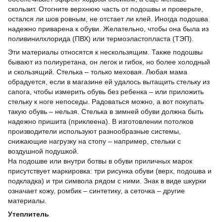
скользит. Отогните верхнюю часть от подошвы и проверьте,
остался ли шов ровным, не отстает ли клей. Иногда подошва
надежно приварена к обуви. Желательно, чтобы она была из
поливинилхлорида (ПВХ) или термоэластопласта (ТЭП).
Эти материалы относятся к нескользящим. Также подошвы
бывают из полиуретана, он легок и гибок, но более холодный
и скользящий. Стелька – только меховая. Любая мама
обрадуется, если в магазине ей удалось вытащить стельку из
сапога, чтобы измерить обувь без ребенка – или приложить
стельку к ноге непоседы. Радоваться можно, а вот покупать
такую обувь – нельзя. Стелька в зимней обуви должна быть
надежно пришита (приклеена). В изготовлении потолков
производители используют разнообразные системы,
снижающие нагрузку на стопу – например, стельки с
воздушной подушкой.
На подошве или внутри ботвы в обуви приличных марок
присутствует маркировка: три рисунка обуви (верх, подошва и
подкладка) и три символа рядом с ними. Знак в виде шкурки
означает кожу, ромбик – синтетику, а сеточка – другие
материалы.
Утеплитель