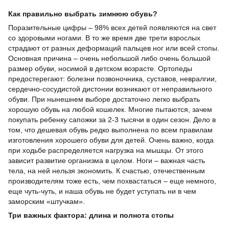
Как правильно выбрать зимнюю обувь?
Поразительные цифры – 98% всех детей появляются на свет
со здоровыми ногами. В то же время две трети взрослых
страдают от разных деформаций пальцев ног или всей стопы.
Основная причина – очень небольшой либо очень большой
размер обуви, носимой в детском возрасте. Ортопеды
предостерегают: болезни позвоночника, суставов, невралгии,
сердечно-сосудистой дистонии возникают от неправильного
обуви. При нынешнем выборе достаточно легко выбрать
хорошую обувь на любой кошелек. Многие пытаются, зачем
покупать ребенку сапожки за 2-3 тысячи в один сезон. Дело в
том, что дешевая обувь редко выполнена по всем правилам
изготовления хорошего обуви для детей. Очень важно, когда
при ходьбе распределяется нагрузка на мышцы. От этого
зависит развитие организма в целом. Ноги – важная часть
тела, на ней нельзя экономить. К счастью, отечественным
производителям тоже есть, чем похвастаться – еще немного,
еще чуть-чуть, и наша обувь не будет уступать ни в чем
заморским «штучкам».
Три важных фактора: длина и полнота стопы