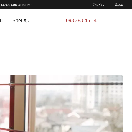
Укр
Рус
Вход
льское соглашение
ры
Бренды
098 293-45-14