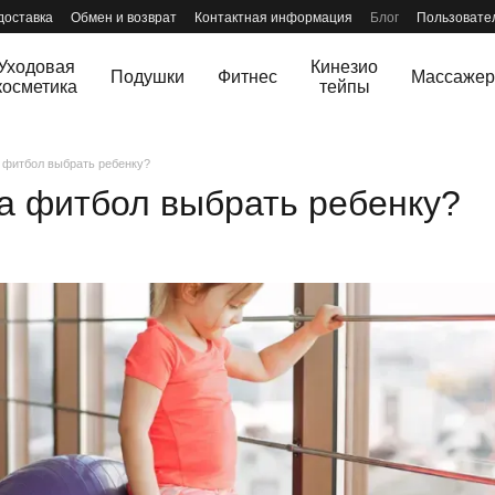
доставка
Обмен и возврат
Контактная информация
Блог
Пользовате
Уходовая
Кинезио
Подушки
Фитнес
Массаже
косметика
тейпы
а фитбол выбрать ребенку?
та фитбол выбрать ребенку?