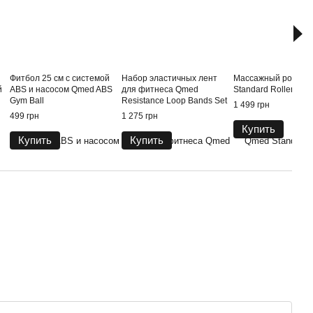
Фитбол 25 см с системой
Набор эластичных лент
Массажный ролик 
й
ABS и насосом Qmed ABS
для фитнеса Qmed
Standard Roller
Gym Ball
Resistance Loop Bands Set
1 499 грн
499 грн
1 275 грн
Купить
Купить
Купить