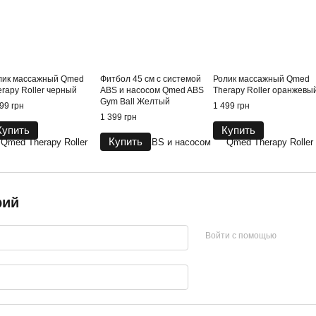
лик массажный Qmed
Фитбол 45 см с системой
Ролик массажный Qmed
erapy Roller черный
ABS и насосом Qmed ABS
Therapy Roller оранжевы
Gym Ball Желтый
99 грн
1 499 грн
1 399 грн
Купить
Купить
Купить
рий
Войти с помощью