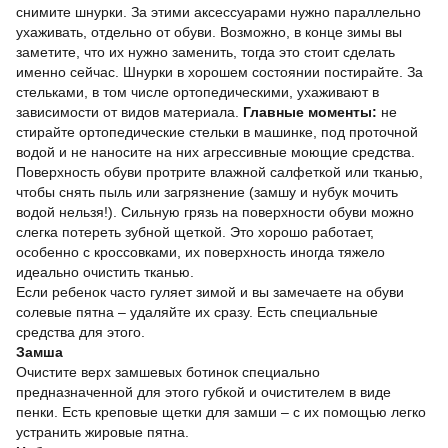
снимите шнурки. За этими аксессуарами нужно параллельно
ухаживать, отдельно от обуви. Возможно, в конце зимы вы
заметите, что их нужно заменить, тогда это стоит сделать
именно сейчас. Шнурки в хорошем состоянии постирайте. За
стельками, в том числе ортопедическими, ухаживают в
зависимости от видов материала.
Главные моменты:
не
стирайте ортопедические стельки в машинке, под проточной
водой и не наносите на них агрессивные моющие средства.
Поверхность обуви протрите влажной салфеткой или тканью,
чтобы снять пыль или загрязнение (замшу и нубук мочить
водой нельзя!). Сильную грязь на поверхности обуви можно
слегка потереть зубной щеткой. Это хорошо работает,
особенно с кроссовками, их поверхность иногда тяжело
идеально очистить тканью.
Если ребенок часто гуляет зимой и вы замечаете на обуви
солевые пятна – удаляйте их сразу. Есть специальные
средства для этого.
Замша
Очистите верх замшевых ботинок специально
предназначенной для этого губкой и очистителем в виде
пенки. Есть креповые щетки для замши – с их помощью легко
устранить жировые пятна.