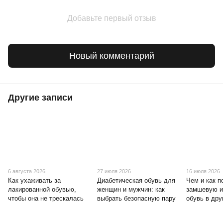
Добавьте первый отзыв
Новый комментарий
Другие записи
6 августа 2026
27 июля 2026
16 июля 2026
Как ухаживать за
Диабетическая обувь для
Чем и как п
лакированной обувью,
женщин и мужчин: как
замшевую и
чтобы она не трескалась
выбрать безопасную пару
обувь в дру