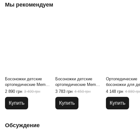
Мы рекомендуем
Босоножки детские
Босоножки детские
Ортопедические
ортопедические Memo
ортопедические Memo
босоножки для д
Bambi 1JB, 18
Kris 3BC Серо-зеленые,
Memo Capri 1DA С
2 890 грн
3 783 грн
4 148 грн
3 400 грн
4 450 грн
4 880 гр
22
30
Купить
Купить
Купить
Обсуждение