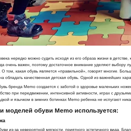
века нередко можно судить исходя из его образа жизни в детстве
ада очень важен, поэтому достаточное внимание уделяют выбору лу
 О том, какая обувь является «правильной», говорят многие. Бол
на обладать качественная детская обувь. Одной из важнейших хара
бувь бренда Memo создается с заботой о здоровье маленьких ножек
бство при передвижении, интенсивной активности, играх с друзьям
адкой и язычком в зимних ботинках Memo ребенка не испугают ника
ии моделей обуви Memo используется:
ожа
буви из-за невероятной мягкости, приятного эстетичного вида. Бла