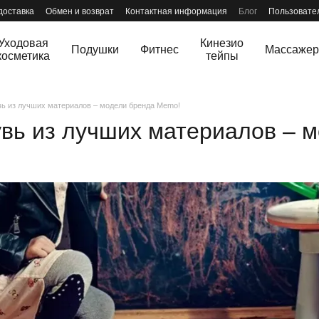
доставка
Обмен и возврат
Контактная информация
Блог
Пользовате
Уходовая
Кинезио
Подушки
Фитнес
Массаже
косметика
тейпы
вь из лучших материалов – модели бренда Memo!
увь из лучших материалов – 