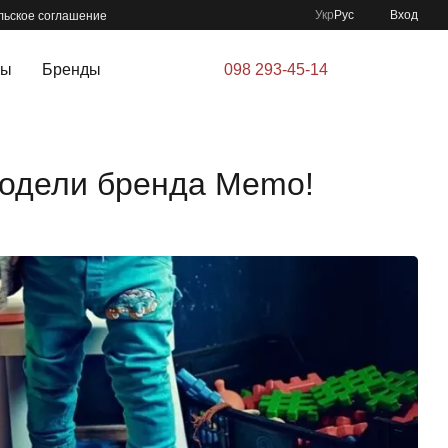
Укр
Рус
Вход
льское соглашение
ры
Бренды
098 293-45-14
модели бренда Memo!