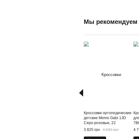
Мы рекомендуем
Кроссовки ортопедические
Кр
детские Memo Gabi 1JD
дл
Серо-розовые, 22
7B
3 825 грн
4 500 грн
4 7