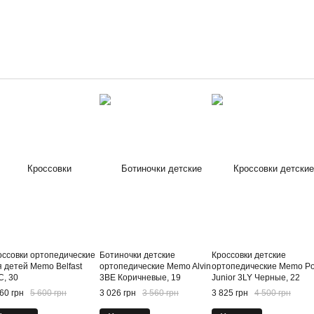
оссовки ортопедические
Ботиночки детские
Кроссовки детские
я детей Memo Belfast
ортопедические Memo Alvin
ортопедические Memo Po
C, 30
3BE Коричневые, 19
Junior 3LY Черные, 22
60 грн
5 600 грн
3 026 грн
3 560 грн
3 825 грн
4 500 грн