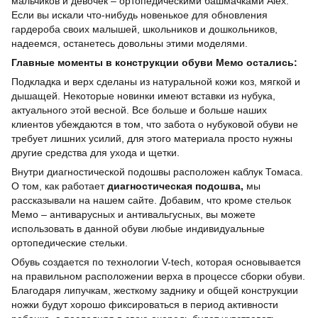
мальчиков и девочек – ортопедическими башмачками Alex.
Если вы искали что-нибудь новенькое для обновления
гардероба своих малышей, школьников и дошкольников,
надеемся, останетесь довольны этими моделями.
Главные моменты в конструкции обуви Мемо остались:
Подкладка и верх сделаны из натуральной кожи коз, мягкой и
дышащей. Некоторые новинки имеют вставки из нубука,
актуального этой весной. Все больше и больше наших
клиентов убеждаются в том, что забота о нубуковой обуви не
требует лишних усилий, для этого материала просто нужны
другие средства для ухода и щетки.
Внутри диагностической подошвы расположен каблук Томаса.
О том, как работает
диагностическая подошва,
мы
рассказывали на нашем сайте. Добавим, что кроме стельок
Мемо – антиварусных и антивальгусных, вы можете
использовать в данной обуви любые индивидуальные
ортопедические стельки.
Обувь создается по технологии V-tech, которая основывается
на правильном расположении верха в процессе сборки обуви.
Благодаря липучкам, жесткому заднику и общей конструкции
ножки будут хорошо фиксироваться в период активности