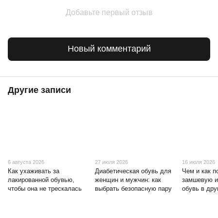
Добавьте первый отзыв
Новый комментарий
Другие записи
6 августа 2026
27 июля 2026
16 июля 2026
Как ухаживать за
Диабетическая обувь для
Чем и как п
лакированной обувью,
женщин и мужчин: как
замшевую и
чтобы она не трескалась
выбрать безопасную пару
обувь в дру